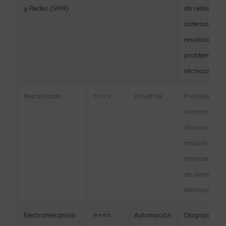
y Redes (SMR)
de redes y
sistemas,
resolución de
problemas
técnicos
Mecanizado
⭐⭐⭐⭐
Industrial
Precisión
extrema,
dominio de
maquinaria,
interpretació
de planos
técnicos
Electromecánica
⭐⭐⭐⭐
Automoción
Diagnóstico