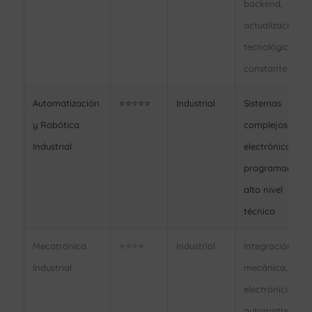
backend,
actualización
tecnológica
constante
Automatización
⭐⭐⭐⭐⭐
Industrial
Sistemas
y Robótica
complejos,
Industrial
electrónica +
programación,
alto nivel
técnico
Mecatrónica
⭐⭐⭐⭐
Industrial
Integración
Industrial
mecánica,
electrónica y
automatización