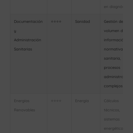
en diagnóstico
Documentación
⭐⭐⭐⭐
Sanidad
Gestión de gran
y
volumen de
Administración
información,
Sanitarias
normativa
sanitaria,
procesos
administrativos
complejos
Energías
⭐⭐⭐⭐
Energía
Cálculos
Renovables
técnicos,
sistemas
energéticos