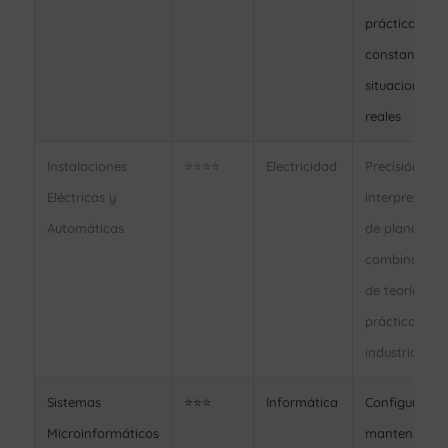
práctica
constante en
situaciones
reales
Instalaciones
⭐⭐⭐⭐
Electricidad
Precisión,
Eléctricas y
interpretació
Automáticas
de planos,
combinación
de teoría y
práctica
industrial
Sistemas
⭐⭐⭐
Informática
Configuració
Microinformáticos
mantenimien