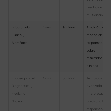
resolución
multidisciplinar
Laboratorio
⭐⭐⭐⭐
Sanidad
Precisión, carga
Clínico y
teórica elevada,
Biomédico
responsabilidad
sobre
resultados
clínicos
Imagen para el
⭐⭐⭐⭐
Sanidad
Tecnología
Diagnóstico y
avanzada,
Medicina
interpretación
Nuclear
precisa, alta
responsabilidad