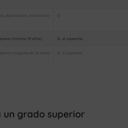
do, diplomatura, licenciatura
Sí
n previa (mínimo 19 años)
Sí, al superarla
n previa (mayores de 25 años)
Sí, al superarla
a un grado superior