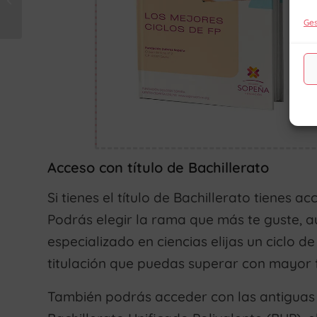
ser programador?
Ges
Acceso con título de Bachillerato
Si tienes el título de Bachillerato tienes a
Podrás elegir la rama que más te guste, 
especializado en ciencias elijas un ciclo de
titulación que puedas superar con mayor f
También podrás acceder con las antiguas ti