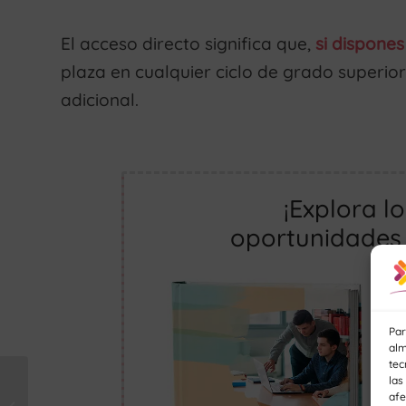
El acceso directo significa que,
si dispones
plaza en cualquier ciclo de grado superio
adicional.
¡Explora l
oportunidades 
Par
alm
tec
las
¿Qué FP estudiar para
afe