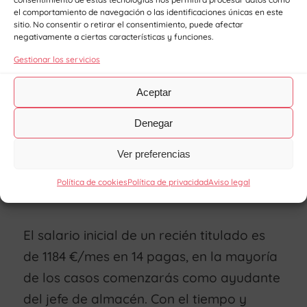
emplearse.
el comportamiento de navegación o las identificaciones únicas en este
sitio. No consentir o retirar el consentimiento, puede afectar
Controlar el
inventario y ubicación de
negativamente a ciertas características y funciones.
la mercancía
según sus características.
Gestionar los servicios
Aceptar
Denegar
¿Cuánto cobra un jefe
Ver preferencias
de almacén?
Política de cookies
Política de privacidad
Aviso legal
El salario inicial de un recién titulado es
de 1184 €/mes en 14 pagas, en la mayoría
de los casos comenzarás como ayudante
del jefe de almacén. Con el tiempo y