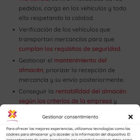
pedidos, carga en los vehículos y todo
ello respetando la calidad.
Verificación de los vehículos que
transportan mercancías para que
cumplan los requisitos de seguridad
.
Gestionar el
mantenimiento del
almacén
, priorizar la recepción de
mercancía y su envío posteriormente.
Conseguir la
rentabilidad del almacén
según los criterios de la empresa
y
ejecución de tareas específicas.
Gestionar consentimiento
Misión de
reunir los recursos
Para ofrecer las mejores experiencias, utilizamos tecnologías como las
materiales y humanos
que deben
cookies para almacenar y/o acceder a la información del dispositivo. El
consentimiento de estas tecnologías nos permitirá procesar datos como