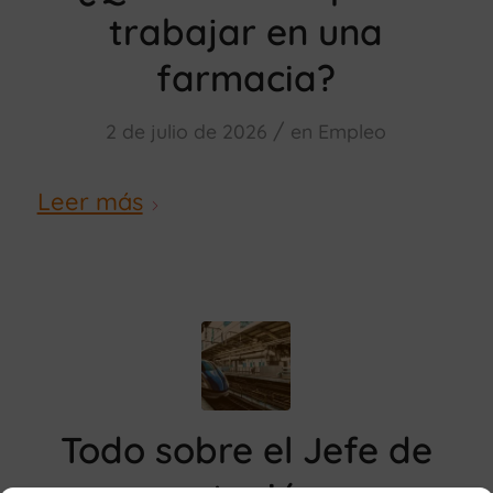
trabajar en una
farmacia?
/
2 de julio de 2026
en
Empleo
Leer más
Todo sobre el Jefe de