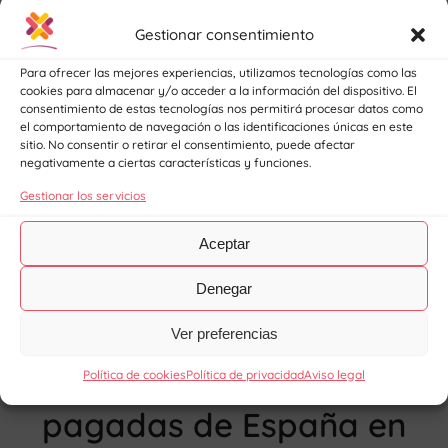
estación
Gestionar consentimiento
/
19 de junio de 2026
en
Empleo
Para ofrecer las mejores experiencias, utilizamos tecnologías como las
cookies para almacenar y/o acceder a la información del dispositivo. El
consentimiento de estas tecnologías nos permitirá procesar datos como
Leer más
el comportamiento de navegación o las identificaciones únicas en este
sitio. No consentir o retirar el consentimiento, puede afectar
negativamente a ciertas características y funciones.
Gestionar los servicios
Aceptar
Denegar
Carreras mejor
Ver preferencias
pagadas y las peor
Política de cookies
Política de privacidad
Aviso legal
pagadas de España en