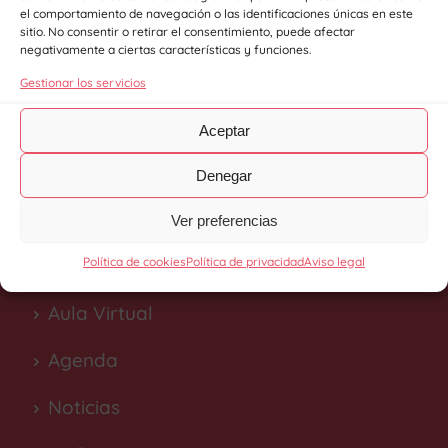
el comportamiento de navegación o las identificaciones únicas en este
Sobre Nosotros
sitio. No consentir o retirar el consentimiento, puede afectar
negativamente a ciertas características y funciones.
Recursos Humanos
Gestionar los servicios
Empresas Colaboradoras
Aceptar
Secretaría Virtual
Denegar
Ver preferencias
Política de cookies
Política de privacidad
Aviso legal
Aula Virtual
Agenda
Noticias